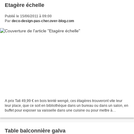
Etagère échelle
Publié le 15/06/2011 à 09:00
Par
deco-design-pas-cher.over-blog.com
A prix Tati 49,99 € en bois teinté wengé, ces étagères trouveront vite leur
leur place, que ce soit en bibliothèque dans un bureau ou dans un salon, en
buffet pour exposer sa vaisselle dans une cuisine ou pour mettre à
disposition les serviettes dans...
Table balconnière galva