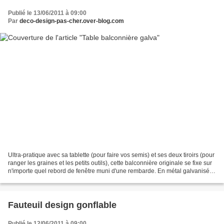
Publié le 13/06/2011 à 09:00
Par
deco-design-pas-cher.over-blog.com
Ultra-pratique avec sa tablette (pour faire vos semis) et ses deux tiroirs (pour
ranger les graines et les petits outils), cette balconnière originale se fixe sur
n'importe quel rebord de fenêtre muni d'une rembarde. En métal galvanisé,
facile à vivre,...
Fauteuil design gonflable
Publié le 12/06/2011 à 09:00