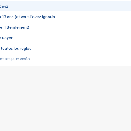
 DayZ
 a 13 ans (et vous l'avez ignoré)
e (littéralement)
im Rayan
 toutes les règles
s les jeux vidéo
us choquant de Rockstar ? - Le scandale BULLY
e plus moche de Steam
du RÊVE tourne au CAUCHEMAR
pendant 8 heures
it… à tort
umiliés par un jeu vidéo