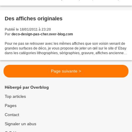
pièce est unique. 100% recyclé, 100% France,...
Des affiches originales
Publié le 18/01/2011 à 23:20
Par
deco-design-pas-cher.over-blog.com
Pour ne pas se retrouver avec les mêmes affiches que son voisin venant de
grandes surfaces de déco, je vous propose de jeter un œil sur le site d' Ebay
dans les catégories lithographies, sérigraphies, gravure, affiches anciennes.
Vous pourrez y dénicher...
Page suivante >
Hébergé par Overblog
Top articles
Pages
Contact
Signaler un abus